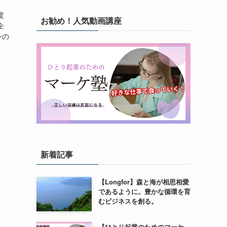
度
お勧め！人気動画講座
企
ンの
新着記事
【Longfor】森と海が相思相愛
であるように。豊かな循環を育
むビジネスを創る。
【ひとり起業のためのマーケ