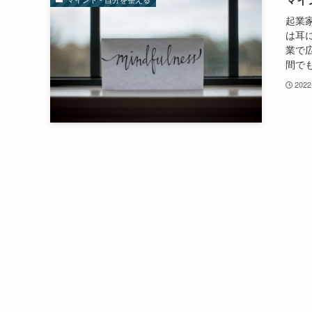
起業
は耳
業で
間でも
2022