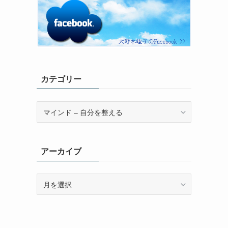
カテゴリー
カ
テ
ゴ
リ
アーカイブ
ー
ア
ー
カ
イ
ブ