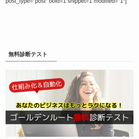
post_type=”post” bold=1 snippet=1 modified=”1″]
無料診断テスト