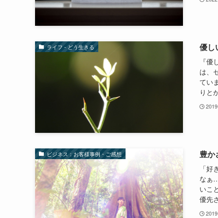
優しい
ライフ - どう生きる
『優
は、
てい
りとか
2019
豊か
ビジネス：お客様事例・ご感想
「好
なぁ
いこ
優先さ
2019