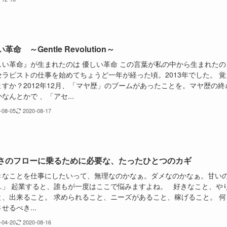
革命 ～Gentle Revolution～
しい革命』が生まれたのは 優しい革命 この言葉が私の中から生まれたの
セラピストの仕事を始めてちょうど一年が経った頃。2013年でした。 覚
ますか？2012年12月、「マヤ歴」のブームがあったことを。マヤ歴の終
なんとかで 、「アセ...
-08-05
2020-08-17
さのフローに乗るために必要な、たったひとつのカギ
きなことを仕事にしたいって、無理なのかなぁ。ダメなのかなぁ。甘い
…」 起業すると、誰もが一度はここで悩みますよね。 好きなこと、や
と、出来ること。 求められること、ニーズがあること、稼げること。 何
せるべき...
-04-20
2020-08-16