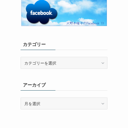
カテゴリー
カ
テ
ゴ
リ
アーカイブ
ー
ア
ー
カ
イ
ブ