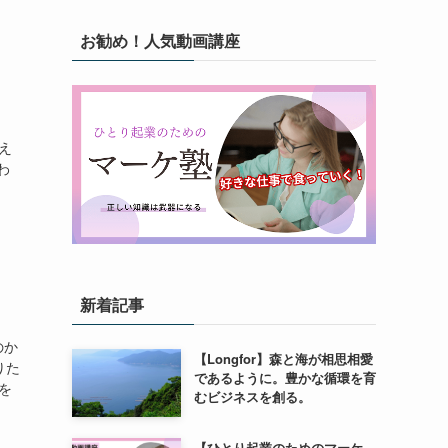
お勧め！人気動画講座
え
わ
新着記事
のか
【Longfor】森と海が相思相愛
りた
であるように。豊かな循環を育
を
むビジネスを創る。
【ひとり起業のためのマーケ