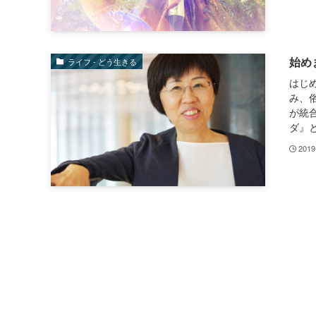
始め
ライフ - どう生きる
はじ
み、
が統
ダ』と
2019