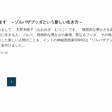
ます ～ゾルバザブッダという新しい生き方～
めまして。 大野木睦子（おおのぎ むつこ）です。 物質的な豊かさを
俗に生きる人、ゾルバ。 精神的な豊かさの象徴、聖なるブッダ。 その両
合した新しい人間のことを、インドの神秘思想家OSHOは『ゾルバザブ
名付けました...
-01-22
1