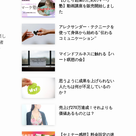
塾】動画講座を販売開始しまし
た
アレクサンダー・テクニークを
使って身体から始める”伝わる
楽し
コミュニケーション”
者
ッ
マインドフルネスに触れる【ハ
ート瞑想の会】
思うように成果を上げられない
人たちは何が不足しているの
か？
売上げ270万達成！それよりも
価値あるものとは？
【セミナー感想】料金設定の迷