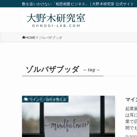
数を追いかけない「相思相愛ビジネス」 | 大野木研究室 公式サイト
HOME
ゾルバザブッダ
ゾルバザブッダ
– tag –
マイ
マインド - 自分を整える
起業
は耳
業で
間でも
2022