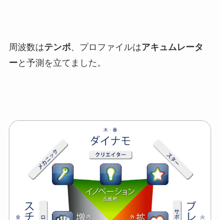
周波数は
テンポ
、プロファイルは
アキュムレータ
ー
と予測を立てました。