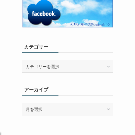
カテゴリー
カ
テ
ゴ
リ
アーカイブ
ー
ア
ー
カ
イ
ブ